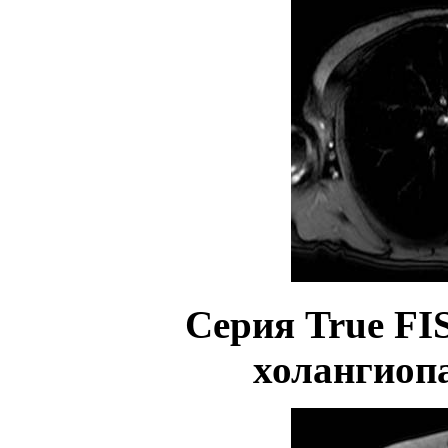
Серия
True
FI
холангиоп