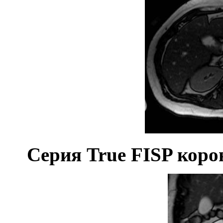
Серия
True
FISP
корон