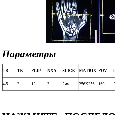
Параметры
TR
TE
FLIP
NXA
SLICE
MATRIX
FOV
4-5
2
12
3
2мм
256X256
160