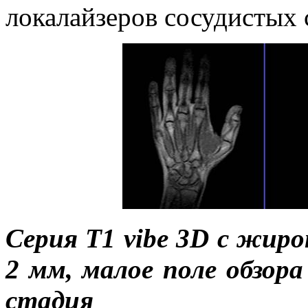
локалайзеров сосудистых 
Серия
T
1
vibe
3
D
с жироп
2 мм,
малое поле обзора
стадия