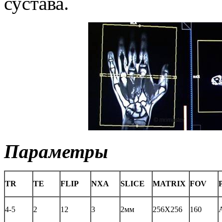
сустава.
Параметры
TR
TE
FLIP
NXA
SLICE
MATRIX
FOV
4-5
2
12
3
2мм
256X256
160