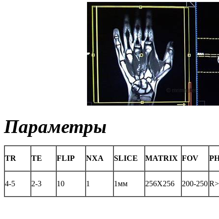
Параметры
TR
TE
FLIP
NXA
SLICE
MATRIX
FOV
P
4-5
2-3
10
1
1мм
256X256
200-250
R˃