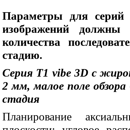
Параметры для серий 
изображений должны 
количества последоват
стадию.
Серия
T
1
vibe
3
D
с жироп
2 мм,
малое поле обзора
стадия
Планирование аксиаль
плоскости; угловое рас