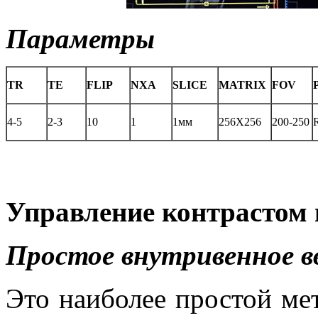
Параметры
TR
TE
FLIP
NXA
SLICE
MATRIX
FOV
4-5
2-3
10
1
1мм
256X256
200-250
Управление контрастом 
Простое внутривенное в
Это наиболее простой мет