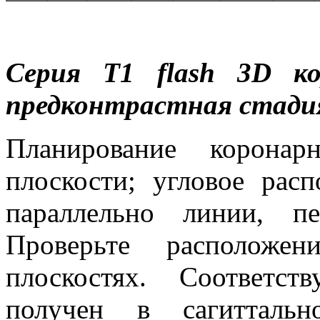
Серия
T
1
flash
3
D
кор
предконтрастная стади
Планирование коронар
плоскости; угловое рас
параллельно линии, п
Проверьте расположе
плоскостях. Соответс
получен в сагиттальн