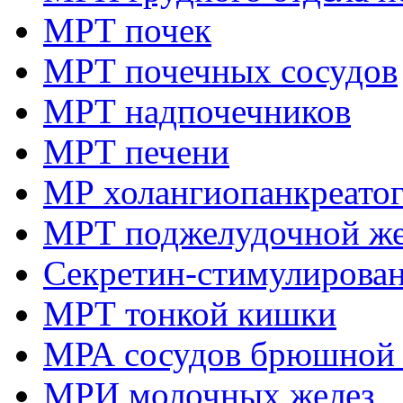
МРТ почек
МРТ почечных сосудов
МРТ надпочечников
МРТ печени
МР холангиопанкреато
МРТ поджелудочной ж
Секретин-стимулирова
МРТ тонкой кишки
МРА сосудов брюшной 
МРИ молочных желез