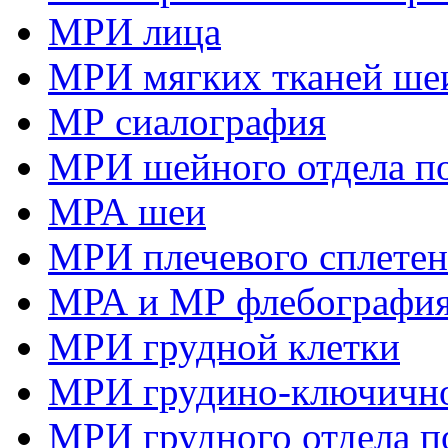
МРИ лица
МРИ мягких тканей ше
МР сиалография
МРИ шейного отдела п
МРА шеи
МРИ плечевого сплете
МРА и МР флебография
МРИ грудной клетки
МРИ грудино-ключично
МРИ грудного отдела п