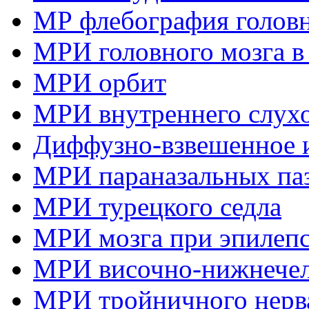
МР флебография головн
МРИ головного мозга в
МРИ орбит
МРИ внутреннего слухо
Диффузно-взвешенное и
МРИ параназальных па
МРИ турецкого седла
МРИ мозга при эпилеп
МРИ височно-нижнечел
МРИ тройничного нерв