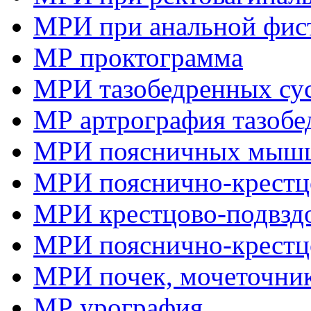
МРИ при анальной фис
МР проктограмма
МРИ тазобедренных су
МР артрография тазобе
МРИ поясничных мыш
МРИ пояснично-крестцо
МРИ крестцово-подвзд
МРИ пояснично-крестц
МРИ почек, мочеточник
МР урография