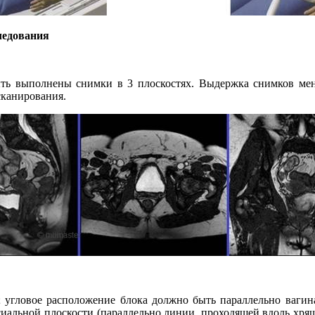
ледования
ь выполнены снимки в 3 плоскостях. Выдержка снимков мене
сканирования.
; угловое расположение блока должно быть параллельно вагина
сиальной плоскости (параллельно линии, проходящей вдоль хрящ