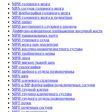
МРИ головного мозга
МРА сосудов головного мозга
МР флебография головного мозга
МРИ головного мозга в педиатрии
МРИ орбит
МРИ внутреннего слухового прохода
Диффузно-взвешенное изображение височной кости
МРИ параназальных пазух
МРИ турецкого седла
МРИ мозга при эпилепсии
МРИ височно-нижнечелюстного сустава
МРИ тройничного нерва
МРИ лица
МРИ мягких тканей шеи
МР сиалография
МРИ шейного отдела позвоночника
МРА шеи
МРИ плечевого сплетения
МРА и МР флебография подключичных сосудов
МРИ грудной клетки
МРИ грудино-ключичного сустава
МРИ грудного отдела позвоночника
МРТ почек
МРТ почечных сосудов
МРТ надпочечников