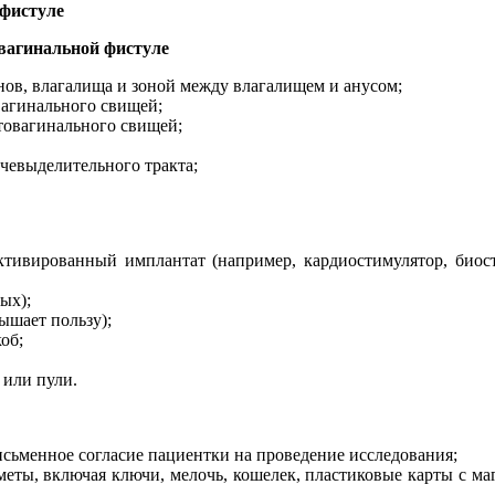
 фистуле
вагинальной фистуле
нов, влагалища и зоной между влагалищем и анусом;
вагинального свищей;
товагинального свищей;
евыделительного тракта;
тивированный имплантат (например, кардиостимулятор, биос
ых);
ышает пользу);
об;
 или пули.
сьменное согласие пациентки на проведение исследования;
еты, включая ключи, мелочь, кошелек, пластиковые карты с м