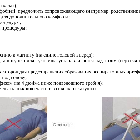
(халат);
фобией, предложить сопровождающего (например, родственника
для дополнительного комфорта;
роцедуры;
я процедуры;
нию к магниту (на спине головой вперед);
 а катушка для туловища устанавливается над тазом (верхняя 
саторов для предотвращения образования респираторных артеф
 под голову;
физом (на 4 дюйма ниже подвздошного гребня);
мещать нижнюю часть таза вверх от катушки.