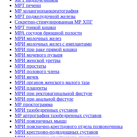
МРТ печени
МР холангиопанкреатография
МРТ поджелудочной железы
Секретин-стимулированная МР ХПГ
МРТ тонкой кишки
МРА сосудов брюшной полости
МРИ молочных желез
МРИ молочных желез с имплантами
МРИ при раке прямой кишки
МРИ мочевого пузыря
МРИ женской уретры
МРИ простаты
МРИ полового члена
МРИ яичек
МРИ органов женского малого таза
МРИ плаценты
МРИ при ректовагинальной фистуле
МРИ при анальной фистуле
МР проктограмма
МРИ тазобедренных суставов
МР артрография тазобедренных суставов
МРИ поясничных мышц
МРИ пояснично-крестцового отдела позвоночника
МРИ крестцово-подвздошных суставов