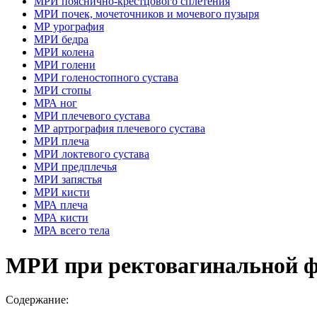
МРИ пояснично-крестцового сплетения
МРИ почек, мочеточников и мочевого пузыря
МР урография
МРИ бедра
МРИ колена
МРИ голени
МРИ голеностопного сустава
МРИ стопы
МРА ног
МРИ плечевого сустава
МР артрография плечевого сустава
МРИ плеча
МРИ локтевого сустава
МРИ предплечья
МРИ запястья
МРИ кисти
МРА плеча
МРА кисти
МРА всего тела
МРИ при ректовагинальной ф
Содержание: