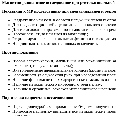
Магнитно-резонансное исследование при ректовагинальной
Показания к МР исследованию
при ановагинальной и ректо
Раздражение или боль в области наружных половых орга
Для предоперационной оценки ановагинального и ректо
Для исследования протяженности ановагинального и рек
Пассаж газа, стула или гноя из влагалища;
Рецидивирующие вагинальные инфекции и инфекции моч
Неприятный запах от влагалищных выделений.
Противопоказания
Любой электрический, магнитный или механический ак
имплантат, и слуховые аппараты);
Внутричерепные аневризмальные клипсы (кроме титанов
Беременность (в случае если риск при исследовании прев
Наличие ферромагнитных хирургических зажимов или ск
Наличие металлического инородного тела в глазу;
Наличие в организме осколков металлического шрапнеля
Подготовка пациента к исследованию
Перед процедурой сканирования необходимо получить пи
Попросите пациентку вытащить все металлические предм
шпильки;