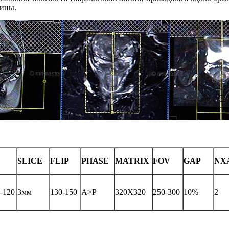
дины.
SLICE
FLIP
PHASE
MATRIX
FOV
GAP
NX
-120
3мм
130-150
А˃Р
320X320
250-300
10%
2