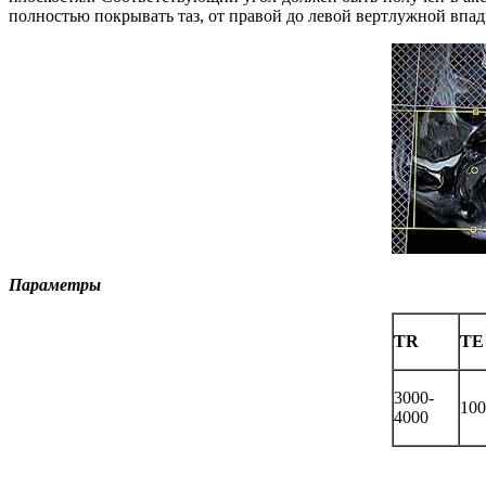
полностью покрывать таз, от правой до левой вертлужной впа
Параметры
TR
TE
3000-
100
4000