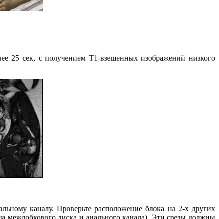
е 25 сек, с получением Т1-взешенных изображений низкого
льному каналу. Проверьте расположение блока на 2-х других
а межлобкового диска и анального канала). Эти срезы должны