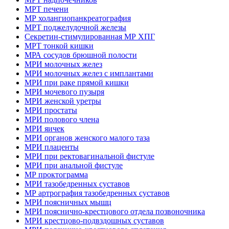
МРТ печени
МР холангиопанкреатография
МРТ поджелудочной железы
Секретин-стимулированная МР ХПГ
МРТ тонкой кишки
МРА сосудов брюшной полости
МРИ молочных желез
МРИ молочных желез с имплантами
МРИ при раке прямой кишки
МРИ мочевого пузыря
МРИ женской уретры
МРИ простаты
МРИ полового члена
МРИ яичек
МРИ органов женского малого таза
МРИ плаценты
МРИ при ректовагинальной фистуле
МРИ при анальной фистуле
МР проктограмма
МРИ тазобедренных суставов
МР артрография тазобедренных суставов
МРИ поясничных мышц
МРИ пояснично-крестцового отдела позвоночника
МРИ крестцово-подвздошных суставов