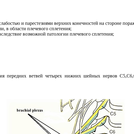
лабостью и парестезиями верхних конечностей на стороне пора
и, в области плечевого сплетения;
вследствие возможной патологии плечевого сплетения;
вия передних ветвей четырех нижних шейных нервов С5,С6