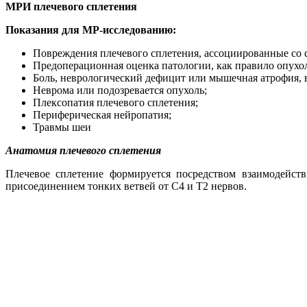
МРИ плечевого сплетения
Показания для МР-исследованию:
Повреждения плечевого сплетения, ассоциированные со с
Предоперационная оценка патологии, как правило опухол
Боль, неврологический дефицит или мышечная атрофия, 
Неврома или подозревается опухоль;
Плексопатия плечевого сплетения;
Периферическая нейропатия;
Травмы шеи
Анатомия плечевого сплетения
Плечевое сплетение формируется посредством взаимодейст
присоединением тонких ветвей от C4 и Т2 нервов.