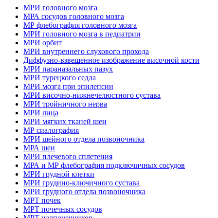
МРИ головного мозга
МРА сосудов головного мозга
МР флебография головного мозга
МРИ головного мозга в педиатрии
МРИ орбит
МРИ внутреннего слухового прохода
Диффузно-взвешенное изображение височной кости
МРИ параназальных пазух
МРИ турецкого седла
МРИ мозга при эпилепсии
МРИ височно-нижнечелюстного сустава
МРИ тройничного нерва
МРИ лица
МРИ мягких тканей шеи
МР сиалография
МРИ шейного отдела позвоночника
МРА шеи
МРИ плечевого сплетения
МРА и МР флебография подключичных сосудов
МРИ грудной клетки
МРИ грудино-ключичного сустава
МРИ грудного отдела позвоночника
МРТ почек
МРТ почечных сосудов
МРТ надпочечников