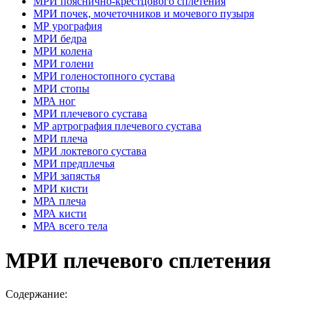
МРИ пояснично-крестцового сплетения
МРИ почек, мочеточников и мочевого пузыря
МР урография
МРИ бедра
МРИ колена
МРИ голени
МРИ голеностопного сустава
МРИ стопы
МРА ног
МРИ плечевого сустава
МР артрография плечевого сустава
МРИ плеча
МРИ локтевого сустава
МРИ предплечья
МРИ запястья
МРИ кисти
МРА плеча
МРА кисти
МРА всего тела
МРИ плечевого сплетения
Содержание: