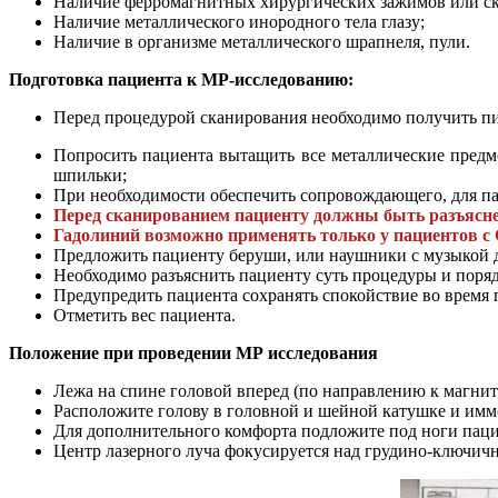
Наличие ферромагнитных хирургических зажимов или ск
Наличие металлического инородного тела глазу;
Наличие в организме металлического шрапнеля, пули.
Подготовка пациента к МР-исследованию:
Перед процедурой сканирования необходимо получить пи
Попросить пациента вытащить все металлические предм
шпильки;
При необходимости обеспечить сопровождающего, для па
Перед сканированием пациенту должны быть разъясн
Гадолиний возможно применять только у пациентов с 
Предложить пациенту беруши, или наушники с музыкой 
Необходимо разъяснить пациенту суть процедуры и поряд
Предупредить пациента сохранять спокойствие во время
Отметить вес пациента.
Положение при проведении МР исследования
Лежа на спине головой вперед (по направлению к магнит
Расположите голову в головной и шейной катушке и имм
Для дополнительного комфорта подложите под ноги паци
Центр лазерного луча фокусируется над грудино-ключич