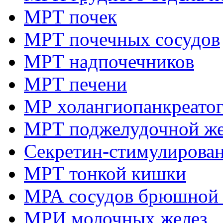
МРТ почек
МРТ почечных сосудов
МРТ надпочечников
МРТ печени
МР холангиопанкреато
МРТ поджелудочной ж
Секретин-стимулирова
МРТ тонкой кишки
МРА сосудов брюшной 
МРИ молочных желез