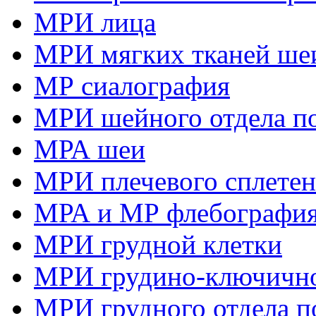
МРИ лица
МРИ мягких тканей ше
МР сиалография
МРИ шейного отдела п
МРА шеи
МРИ плечевого сплете
МРА и МР флебография
МРИ грудной клетки
МРИ грудино-ключично
МРИ грудного отдела п