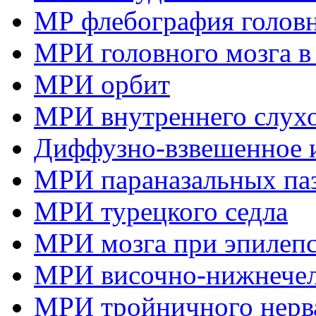
МР флебография головн
МРИ головного мозга в
МРИ орбит
МРИ внутреннего слухо
Диффузно-взвешенное и
МРИ параназальных па
МРИ турецкого седла
МРИ мозга при эпилеп
МРИ височно-нижнечел
МРИ тройничного нерв