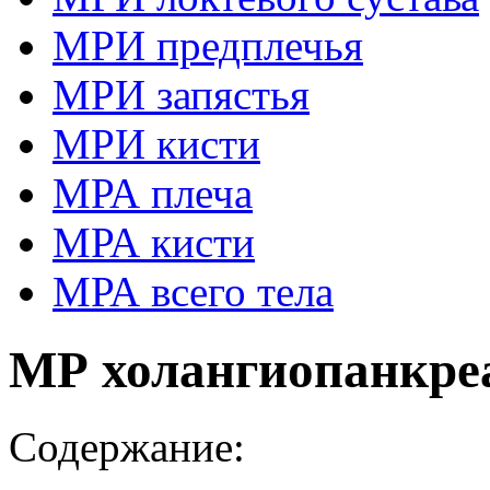
МРИ предплечья
МРИ запястья
МРИ кисти
МРА плеча
МРА кисти
МРА всего тела
МР холангиопанкре
Содержание: