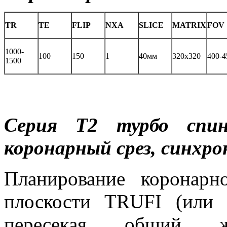
TR
TE
FLIP
NXA
SLICE
MATRIX
FOV
1000-
100
150
1
40мм
320x320
400-4
1500
Серия Т2 турбо спин
коронарный срез, синхр
Планирование коронарн
плоскости TRUFI (или 
пересекая общий ж