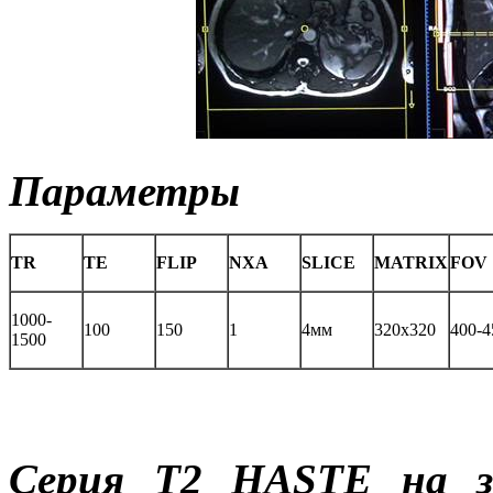
Параметры
TR
TE
FLIP
NXA
SLICE
MATRIX
FOV
1000-
100
150
1
4мм
320x320
400-4
1500
Серия Т2
HASTE
на 