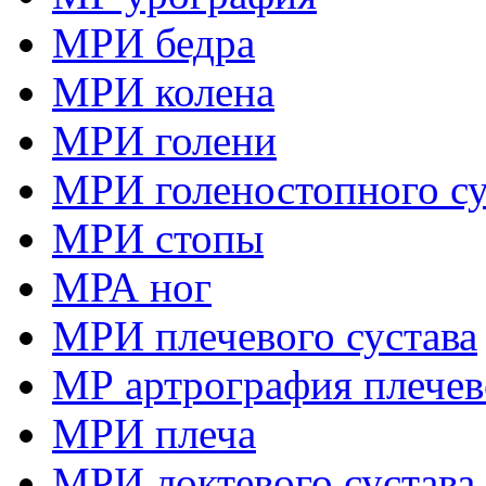
МРИ бедра
МРИ колена
МРИ голени
МРИ голеностопного су
МРИ стопы
МРА ног
МРИ плечевого сустава
МР артрография плечев
МРИ плеча
МРИ локтевого сустава