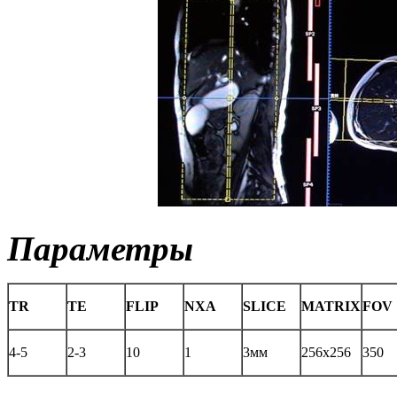
Параметры
TR
TE
FLIP
NXA
SLICE
MATRIX
FOV
4-5
2-3
10
1
3мм
256x256
350