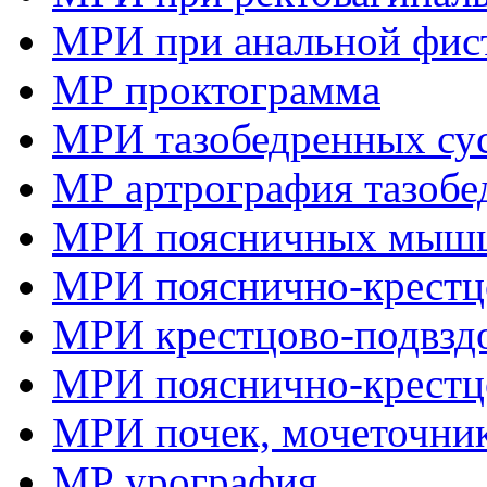
МРИ при анальной фис
МР проктограмма
МРИ тазобедренных су
МР артрография тазобе
МРИ поясничных мыш
МРИ пояснично-крестцо
МРИ крестцово-подвзд
МРИ пояснично-крестц
МРИ почек, мочеточник
МР урография