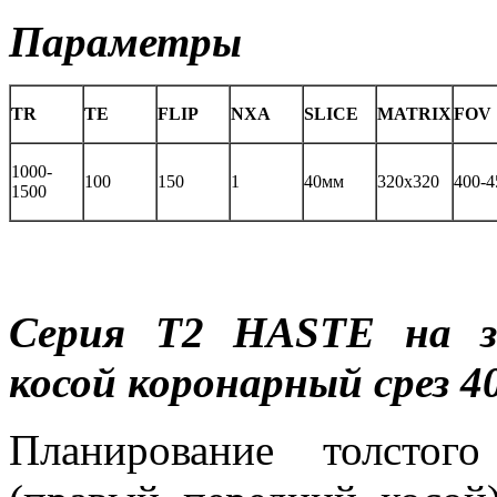
Параметры
TR
TE
FLIP
NXA
SLICE
MATRIX
FOV
1000-
100
150
1
40мм
320x320
400-4
1500
Серия Т2
HASTE
на 
косой коронарный срез 4
Планирование толстог