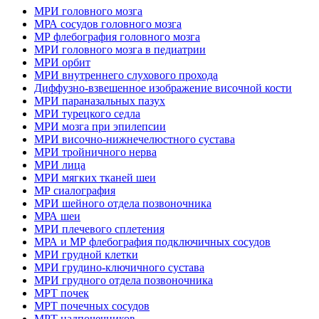
МРИ головного мозга
МРА сосудов головного мозга
МР флебография головного мозга
МРИ головного мозга в педиатрии
МРИ орбит
МРИ внутреннего слухового прохода
Диффузно-взвешенное изображение височной кости
МРИ параназальных пазух
МРИ турецкого седла
МРИ мозга при эпилепсии
МРИ височно-нижнечелюстного сустава
МРИ тройничного нерва
МРИ лица
МРИ мягких тканей шеи
МР сиалография
МРИ шейного отдела позвоночника
МРА шеи
МРИ плечевого сплетения
МРА и МР флебография подключичных сосудов
МРИ грудной клетки
МРИ грудино-ключичного сустава
МРИ грудного отдела позвоночника
МРТ почек
МРТ почечных сосудов
МРТ надпочечников