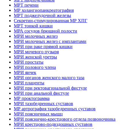
МРТ печени
МР холангиопанкреатография
МРТ поджелудочной железы
Секретин-стимулированная МР ХПГ
МРТ тонкой кишки
МРА сосудов брюшной полости
МРИ молочных желез
МРИ молочных желез с имплантами
МРИ при раке прямой кишки
МРИ мочевого пузыря
МРИ женской уретры
МРИ простаты
МРИ полового члена
МРИ яичек
МРИ органов женского малого таза
МРИ плаценты
МРИ при ректовагинальной фистуле
МРИ при анальной фистуле
МР проктограмма
МРИ тазобедренных суставов
МР артрография тазобедренных суставов
МРИ поясничных мышц
МРИ пояснично-крестцового отдела позвоночника
МРИ крестцово-подвздошных суставов