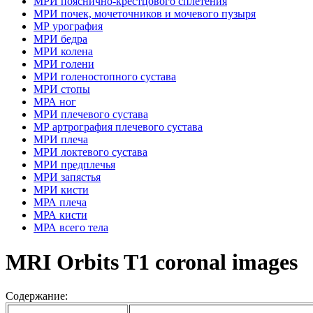
МРИ пояснично-крестцового сплетения
МРИ почек, мочеточников и мочевого пузыря
МР урография
МРИ бедра
МРИ колена
МРИ голени
МРИ голеностопного сустава
МРИ стопы
МРА ног
МРИ плечевого сустава
МР артрография плечевого сустава
МРИ плеча
МРИ локтевого сустава
МРИ предплечья
МРИ запястья
МРИ кисти
МРА плеча
МРА кисти
МРА всего тела
MRI Orbits T1 coronal images
Содержание: