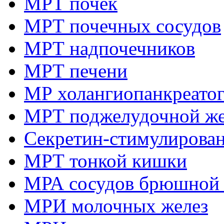
МРТ почек
МРТ почечных сосудов
МРТ надпочечников
МРТ печени
МР холангиопанкреато
МРТ поджелудочной ж
Секретин-стимулирова
МРТ тонкой кишки
МРА сосудов брюшной 
МРИ молочных желез