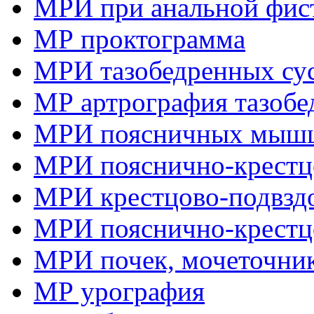
МРИ при анальной фис
МР проктограмма
МРИ тазобедренных су
МР артрография тазобе
МРИ поясничных мыш
МРИ пояснично-крестцо
МРИ крестцово-подвзд
МРИ пояснично-крестц
МРИ почек, мочеточник
МР урография