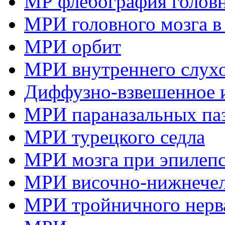
МР флебография головн
МРИ головного мозга в
МРИ орбит
МРИ внутреннего слухо
Диффузно-взвешенное и
МРИ параназальных па
МРИ турецкого седла
МРИ мозга при эпилеп
МРИ височно-нижнечел
МРИ тройничного нерв