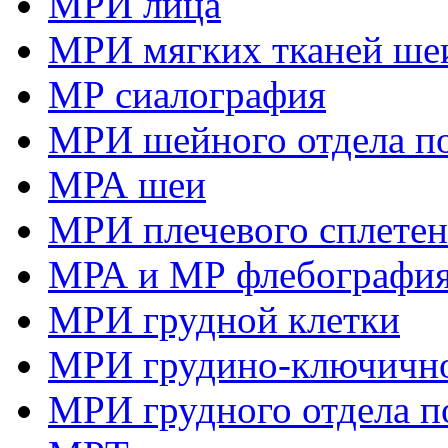
МРИ лица
МРИ мягких тканей ше
МР сиалография
МРИ шейного отдела п
МРА шеи
МРИ плечевого сплете
МРА и МР флебография
МРИ грудной клетки
МРИ грудино-ключично
МРИ грудного отдела п