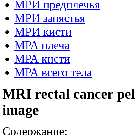
МРИ предплечья
МРИ запястья
МРИ кисти
МРА плеча
МРА кисти
МРА всего тела
MRI rectal cancer pel
image
Содержание: