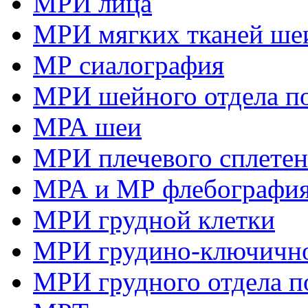
МРИ лица
МРИ мягких тканей ше
МР сиалография
МРИ шейного отдела п
МРА шеи
МРИ плечевого сплете
МРА и МР флебография
МРИ грудной клетки
МРИ грудино-ключично
МРИ грудного отдела п