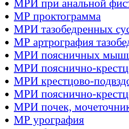
МРИ при анальной фис
МР проктограмма
МРИ тазобедренных су
МР артрография тазобе
МРИ поясничных мыш
МРИ пояснично-крестцо
МРИ крестцово-подвзд
МРИ пояснично-крестц
МРИ почек, мочеточник
МР урография