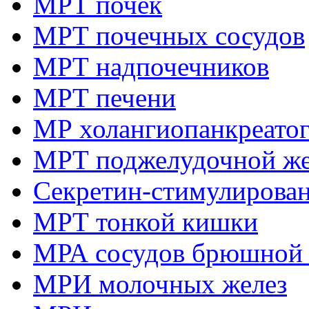
МРТ почек
МРТ почечных сосудов
МРТ надпочечников
МРТ печени
МР холангиопанкреато
МРТ поджелудочной ж
Секретин-стимулирова
МРТ тонкой кишки
МРА сосудов брюшной 
МРИ молочных желез