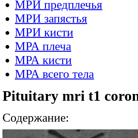
МРИ предплечья
МРИ запястья
МРИ кисти
МРА плеча
МРА кисти
МРА всего тела
Pituitary mri t1 coro
Содержание: