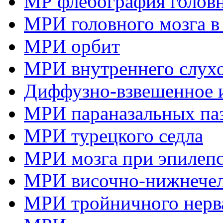
МР флебография головн
МРИ головного мозга в
МРИ орбит
МРИ внутреннего слухо
Диффузно-взвешенное и
МРИ параназальных па
МРИ турецкого седла
МРИ мозга при эпилеп
МРИ височно-нижнечел
МРИ тройничного нерв